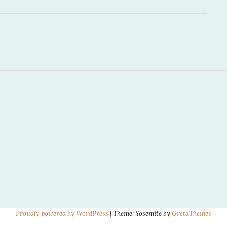
EN VRIENDINNET
Proudly powered by WordPress
|
Theme: Yosemite by
GretaThemes