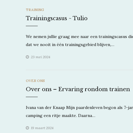
CATEGORIES
TRAINING
Trainingscasus ~ Tulio
We nemen jullie graag mee naar een trainingscasus d
dat we nooit in één trainingsgebied blijven,…
23 mei 2024
CATEGORIES
OVER ONS
Over ons – Ervaring rondom trainen
Ivana van der Knaap Mijn paardenleven begon als 7-ja
camping een ritje maakte. Daarna…
19 maart 2024