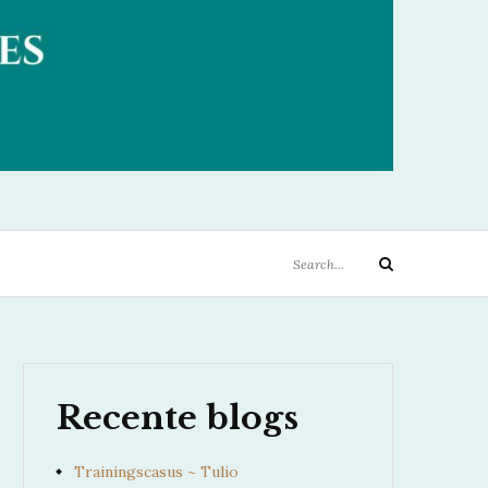
ETJES
Search
Search
for:
Recente blogs
Trainingscasus ~ Tulio