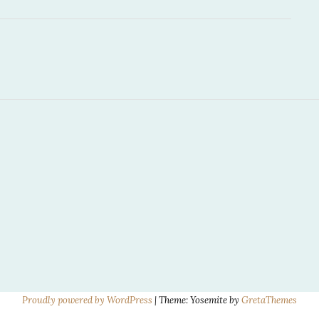
EN VRIENDINNET
Proudly powered by WordPress
|
Theme: Yosemite by
GretaThemes