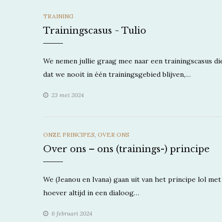
CATEGORIES
TRAINING
Trainingscasus ~ Tulio
We nemen jullie graag mee naar een trainingscasus d
dat we nooit in één trainingsgebied blijven,…
23 mei 2024
CATEGORIES
ONZE PRINCIPES
,
OVER ONS
Over ons – ons (trainings-) principe
We (Jeanou en Ivana) gaan uit van het principe lol me
hoever altijd in een dialoog…
6 februari 2024