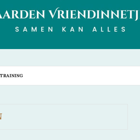
N VRIENDINN
TRAINING
N