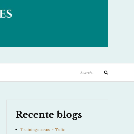
ETJES
Search
Search
for:
Recente blogs
Trainingscasus ~ Tulio